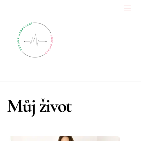
Skip
Men
to
content
Můj život