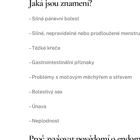
Jaká jsou znamení?
– Silná pánevní bolest
– Silné, nepravidelné nebo prodloužené menstru
– Těžké křeče
– Gastrointestinální příznaky
– Problémy s močovým měchýřem a střevem
– Bolestivý sex
– Únava
– Neplodnost
Proč zvyšovat povědomí o endom