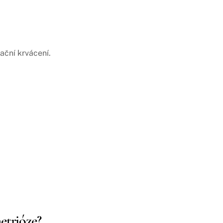
ační krvácení.
etrióze?