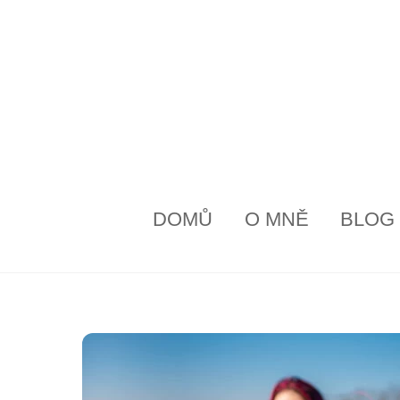
Skip
to
content
DOMŮ
O MNĚ
BLOG