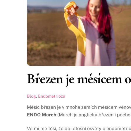
Březen je měsícem o
Blog
,
Endometrióza
Měsíc březen je v mnoha zemích měsícem věnova
ENDO March
(March je anglicky březen i pochod
Velmi mě těší, že do letošní osvěty o endometrió